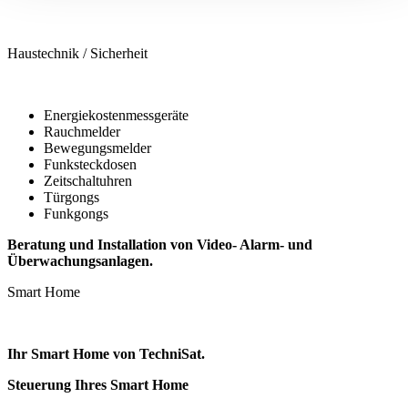
vor Ort, installieren und richten Ihr Smart Home ein. –
Sprechen
Sie uns einfach an!
Haustechnik / Sicherheit
Energiekostenmessgeräte
Rauchmelder
Bewegungsmelder
Funksteckdosen
Zeitschaltuhren
Türgongs
Funkgongs
Beratung und Installation von Video- Alarm- und
Überwachungsanlagen.
Smart Home
Ihr Smart Home von TechniSat.
Steuerung Ihres Smart Home