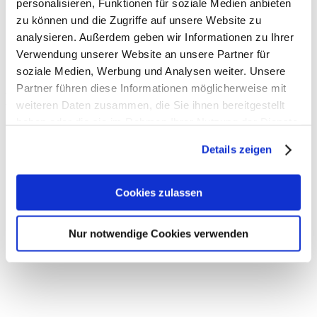
personalisieren, Funktionen für soziale Medien anbieten
Bestellservice Rollos | Lamellenvorhänge
Verleih Polster- & Hochdruckreiniger
zu können und die Zugriffe auf unsere Website zu
Grillgas | Propangas
analysieren. Außerdem geben wir Informationen zu Ihrer
Reparaturservice
Verwendung unserer Website an unsere Partner für
Schärfdienst
Änderungsschneiderei | Reinigungsannahme
soziale Medien, Werbung und Analysen weiter. Unsere
Partner führen diese Informationen möglicherweise mit
Haustechnik | Smart Home
weiteren Daten zusammen, die Sie ihnen bereitgestellt
haben oder die sie im Rahmen Ihrer Nutzung der Dienste
gesammelt haben.
Details zeigen
Haustechnik und Smart Home von
TechniSat
Cookies zulassen
Ein Smart Home von TechniSat ist einfach und vielseitig.
Zu
einem Smart Home gehören unter anderem selbst einstellende
Nur notwendige Cookies verwenden
Heizkörper, Jalousien die automatisch herunterfahren,
Sensoren
die
erkennen wann eine Tür auf oder zu ist,
Rauchmelder
oder
Wassersensoren
die Sie auf dem Smartphone informieren,
Funksteckdosen
,
Funk-Kameras
,
Sirenen
und vieles mehr.
Vor allem erhalten Sie bei uns im Fachmarkt Center Gersfeld alles
aus einer Hand und einem Hersteller – TechniSat. Wir beraten Sie