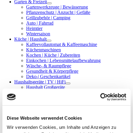
Garten & Freizeit
Gartenwerkzeuge | Bewässerung
Pflanzenschutz | Anzucht | Gefäße
Grillzubehör | Camping
Auto | Fahrrad
Heimtier
Wintersaison
Küche | Haushalt
Kaffeevollautomat & Kaffeemaschine
Küchenmaschinen
Kochen | Küche | Zubereiten
Einkochen | Lebensmittelaufbewahrung
Wäsche- & Raumpflege
Gesundheit & Körperpflege
Deko-| Geschenkartikel
Haushaltsgeräte | TV | HiFi
Haushalt Großgeräte
TV | Multimedia | Telekommunikation
Service
Angebote & Aktuelles
Post- & Paketservice
Bestellservice
Diese Webseite verwendet Cookies
Gutscheine
Reparatur & Wartung Kaffeemaschinen
Wir verwenden Cookies, um Inhalte und Anzeigen zu
Schlüsseldienst