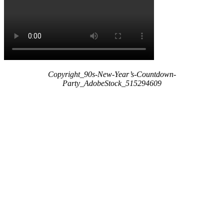
Copyright_90s-New-Year’s-Countdown-
Party_AdobeStock_515294609