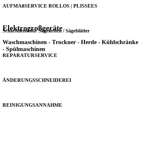
AUFMAßSERVICE ROLLOS | PLISSEES
Elektrogroßgeräte
Schärfdienst für Sägeketten / Sägeblätter
Waschmaschinen - Trockner - Herde - Kühlschränke
- Spülmaschinen
REPARATURSERVICE
ÄNDERUNGSSCHNEIDEREI
REINIGUNGSANNAHME
Das Fachmarkt Center Gersfeld ist den meisten Gersfeldern als
Barthel ein Begriff. Auch heute noch geht man zum „Barthel“ nach
Gersfeld.