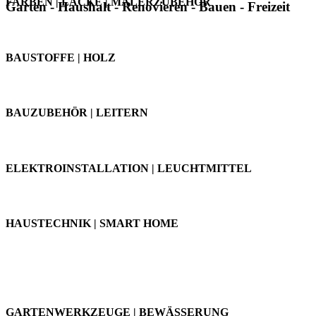
FARBEN | LACKE | MALERZUBEHÖR
Garten - Haushalt - Renovieren - Bauen - Freizeit
BAUSTOFFE | HOLZ
BAUZUBEHÖR | LEITERN
ELEKTROINSTALLATION | LEUCHTMITTEL
HAUSTECHNIK | SMART HOME
GARTEN & FREIZEIT
GARTENWERKZEUGE | BEWÄSSERUNG