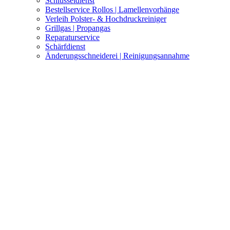
Schlüsseldienst
Bestellservice Rollos | Lamellenvorhänge
Verleih Polster- & Hochdruckreiniger
Grillgas | Propangas
Reparaturservice
Schärfdienst
Änderungsschneiderei | Reinigungsannahme
Fachmarkt Center Gersfeld
Wir sind Ihr Fachzentrum in der Rhön für Bauen &
Renovieren, Garten & Freizeit, Küche & Haushalt
Haushaltsgeräte & Multimedia.