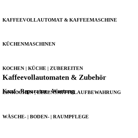
KÜCHE & HAUSHALT
KAFFEEVOLLAUTOMAT & KAFFEEMASCHINE
KÜCHENMASCHINEN
KOCHEN | KÜCHE | ZUBEREITEN
Kaffeevollautomaten & Zubehör
Kauf - Reparatur - Wartung
EINKOCHEN | LEBENSMITTELAUFBEWAHRUNG
WÄSCHE- | BODEN- | RAUMPFLEGE