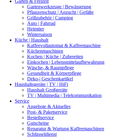
Garten & Freizeit
Gartenwerkzeuge | Bewässerung
Pflanzenschutz | Anzucht | Gefäße
Grillzubehör | Camping
Auto | Fahrrad
Heimtier
Wintersaison
Küche | Haushalt
Kaffeevollautomat & Kaffeemaschine
Küchenmaschinen
Kochen | Küche | Zubereiten
Einkochen | Lebensmittelaufbewahrung
Wäsche- & Raumpflege
Gesundheit & Körperpflege
Deko-| Geschenkartikel
Haushaltsgeräte | TV | HiFi
Haushalt Großgeräte
TV | Multimedia | Telekommunikation
Service
Angebote & Aktuelles
Post- & Paketservice
Bestellservice
Gutscheine
Reparatur & Wartung Kaffeemaschinen
Schlüsseldienst